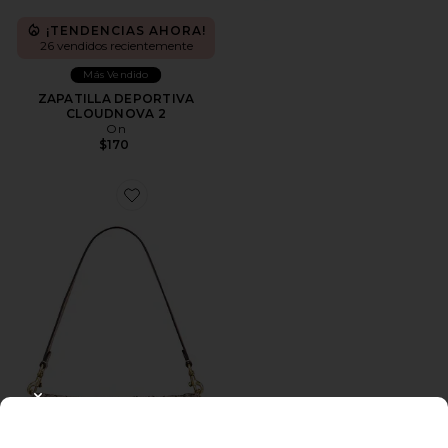
¡TENDENCIAS AHORA!
26 vendidos recientemente
Más Vendido
ZAPATILLA DEPORTIVA
CLOUDNOVA 2
On
$170
Favorite BOLSO DE HOMBRO DE 66 CM CRYSTAL S
CLOSE MODAL