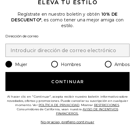
ELEVA TU ESTILO
Regístrate en nuestro boletín y obtén
10% DE
DESCUENTO*
, es como tener una mejor amiga con
BOLSO DE HOMBRO DE 66 CM
estilo.
CRYSTAL SIGNATURE SOFT
TABBY
Coach
Dirección de correo
$575
Favorite CHANCLAS
Mujer
Hombres
Ambos
CONTINUAR
Al hacer clic en "Continuar", acepta recibir nuestro boletín informativo sobre
novedades, ofertas y promociones. Puede cancelar su suscripción en cualquier
momento. Ver
POLÍTICA DE PRIVACIDAD
. Mostrar
RESTRICCIONES
.
Consumidores de California, vean nuestra
AVISO DE INCENTIVOS
FINANCIEROS.
.
No gracias, prefiero continuar
¡TENDENCIAS AHORA!