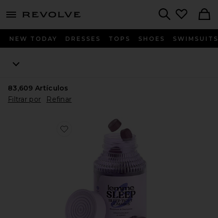
menu - shows more content
Revolve, Apparel & Fashion
Search
NEW TODAY
DRESSES
TOPS
SHOES
SWIMSUIT
83,609
Artículos
Filtrar por
Refinar
Favorite GOMITAS DE VITAMINA SLEEP