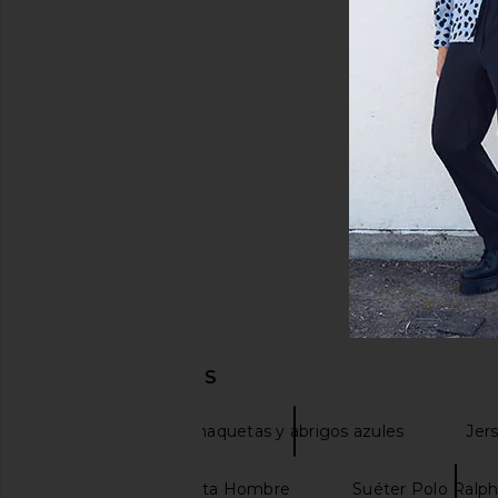
DESCUBRIR MÁS
Blazers
Chaquetas y abrigos azules
Jer
Polos Manga Corta Hombre
Suéter Polo Ralp