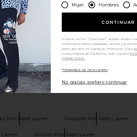
Mujer
Hombres
A
CONTINUAR
Al hacer clic en "Continuar", acepta recibir nu
informativo sobre novedades, ventas y promoc
optar por salir en cualquier momento. Vista
po
Consumidores de California, vean nuestra
AVI
FINANCIEROS.
*TÉRMINOS DE DESCUENTO
No gracias, prefiero continuar
sey Polo Ralph Lauren
Chaqueta Polo Ralph Lauren
h Lauren
Cinturón Polo Ralph Lauren