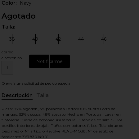
Color:
Navy
Agotado
Talla:
Por 
38
40
42
44
46
Talla:
Talla:
Talla:
Talla:
Talla:
correo
electrónico
Notificarme
ientes diapositivas
O envía una solicitud de pedido especial
Descripción
Talla
, Cu
Pieza: 97% algodón, 3% poliamida.Forro:100% cupro.Forro de
mangas: 52% viscosa, 48% acetato. Hecho en Portugal. Lavar en
tintorería. Cierre de botonadura sencilla. Diseño de bolsillo 3- Dos
bolsillos interiores de ojal.. Puños con botones falsos. Tela pique de
peso medio. Nº artículo Revolve PLAU-MO38. Nº de estilo del
fabricante 715783014001.