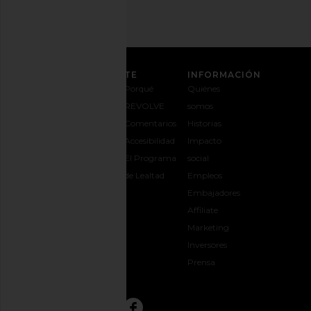
ATENCIÓN AL CLIENTE
INFORMACIÓN
Contáctanos
Envíos y
Porqué
Quiénes
1-888-442-
entregas
REVOLVE
somos
5830
Cambios y
Comentarios
Historias
Opciones de
devoluciones
Accesibilidad
Impacto
pago
Guía de
El Programa
social
Preguntas
tallas
de Lealtad
Empleos
frecuentes
Regalar
Embajadores
Síguele la
REVOLVE
Affiliate
pista a tu
Marketing
pedido
Inversores
opens in a new window
Prensa
CONECTAR