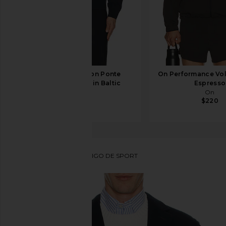
Theory Precision Ponte
On Performance Vol
Murphy Jacket in Baltic
Espresso
Theory
On
$465
$220
Polo Ralph Lauren
ABRIGO DE SPORT
favoritoPolo Ralph Lauren Soft Yale Sportcoat in Na