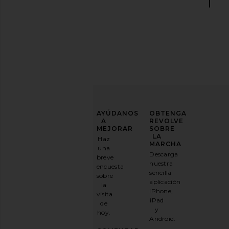
MEJORA
AYÚDANOS
OBTENGA
TU
A
REVOLVE
JUEGO
MEJORAR
SOBRE
DE
LA
Haz
MODA
MARCHA
una
Descarga
breve
Suscríbase
nuestra
encuesta
a
sencilla
sobre
nuestro
aplicación
la
boletín
iPhone,
visita
por
iPad
de
correo
y
hoy.
electrónico
Android.
y
CONSIGUE