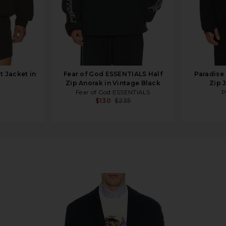
t Jacket in
Fear of God ESSENTIALS Half
Paradise
Zip Anorak in Vintage Black
Zip 
Fear of God ESSENTIALS
P
$130
$235
vy