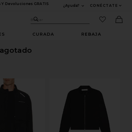
s Y Devoluciones GRATIS
¿Ayuda?
CONÉCTATE
Expandir Para Informac
Sitio de búsqueda
artículos fav
Buscar
Ther
ES
CURADA
REBAJA
 agotado