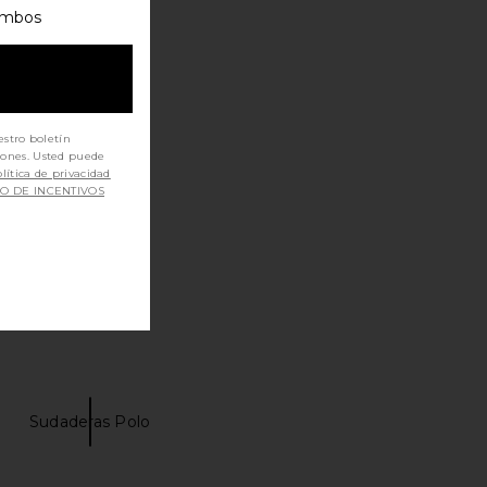
mbos
estro boletín
iones. Usted puede
lítica de privacidad
SO DE INCENTIVOS
Sudaderas Polo