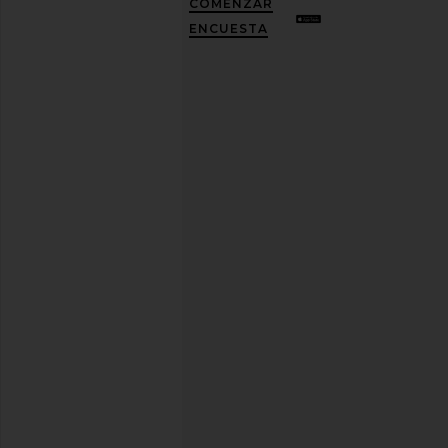
COMENZAR
UN
10%
ENCUESTA
DESCUENTO
.
Es
como
tener
una
mejor
amiga
con
estilo.
Puedes
cancelar
tu
suscripción
cuando
quieras.
Política
de
Privacidad
Dirección
de
correo
REGÍSTRATE