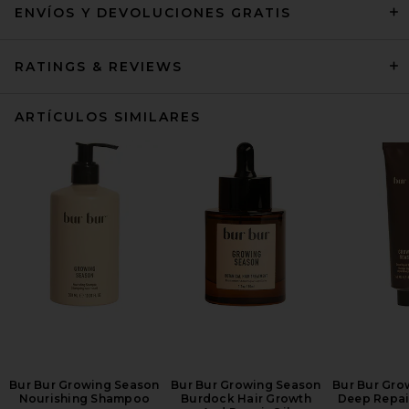
ENVÍOS Y DEVOLUCIONES GRATIS
RATINGS & REVIEWS
ARTÍCULOS SIMILARES
Bur Bur Growing Season
Bur Bur Growing Season
Bur Bur Gro
Nourishing Shampoo
Burdock Hair Growth
Deep Repai