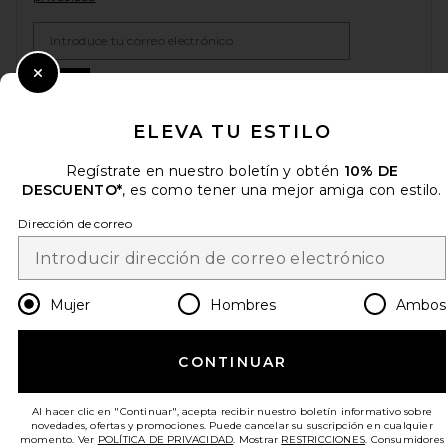
Email Address
Sign Up
Close Modal
ELEVA TU ESTILO
Regístrate en nuestro boletín y obtén
10% DE
es
USD
Change Country Regions Preferences
DESCUENTO*
, es como tener una mejor amiga con estilo.
Dirección de correo
¡AYÚDANOS A MEJORAR!
Haz una breve encuesta sobre la visita de hoy.
¡Vamos!
Mujer
Hombres
Ambos
ATENCIÓN AL CLIENTE
CONTINUAR
© EMINENT, INC. (UNA EMPRESA DEL GRUPO REVOLVE). SE RESERVA TODOS
LOS DERECHOS.
Al hacer clic en "Continuar", acepta recibir nuestro boletín informativo sobre
novedades, ofertas y promociones. Puede cancelar su suscripción en cualquier
momento. Ver
POLÍTICA DE PRIVACIDAD
. Mostrar
RESTRICCIONES
. Consumidores