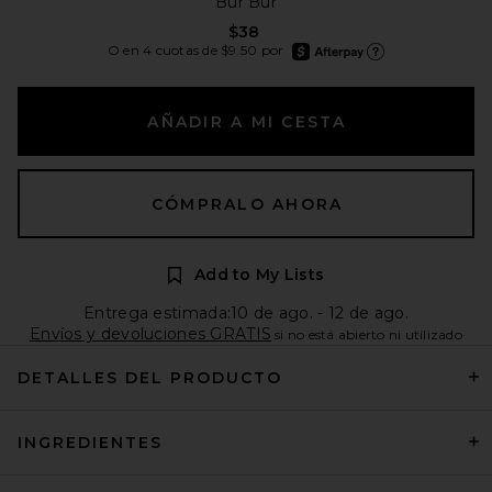
Bur Bur
$38
afterpay
O en 4 cuotas de $9.50 por
Más información de Afte
AÑADIR A MI CESTA
CÓMPRALO AHORA
Add to My Lists
Entrega estimada:10 de ago. - 12 de ago.
Envíos y devoluciones GRATIS
si no está abierto ni utilizado
DETALLES DEL PRODUCTO
INGREDIENTES