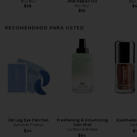
Bur Bur
And Repair Oil
Bur
Bur Bur
$38
$
$56
RECOMENDADO PARA USTED
Jet Lag Eye Patches
Freshening & Volumizing
Eyeshado
Summer Fridays
Hair Mist
Sac
La Bonne Brosse
$24
$1
$84