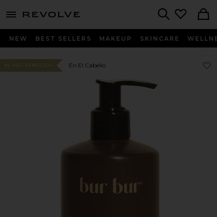
menu - shows more content
Revolve, Apparel & Fashion
Search
NEW
BEST SELLERS
MAKEUP
SKINCARE
WELLN
Fav
Fav
En El Cabello
#5 MÁS VENDIDOS