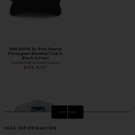
DRKSHDW by Rick Owens
Pentagram Baseball Cap in
Black & Pearl
DRKSHDW by Rick Owens
Precio anterior:
$238
$297
ver más
MÁS INFORMACIÓN