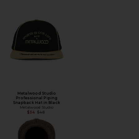
Metalwood Studio
Professional Piping
Snapback Hat in Black
Metalwood Studio
Precio anterior:
$34
$48