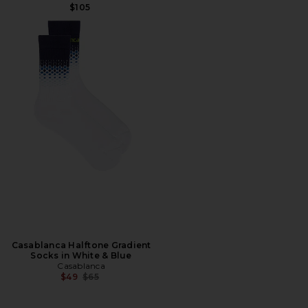
$105
Casablanca Halftone Gradient
Socks in White & Blue
Casablanca
Precio anterior:
$49
$65