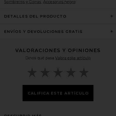
Sombreros y Gorras
Accesorios negro
DETALLES DEL PRODUCTO
ENVÍOS Y DEVOLUCIONES GRATIS
Melin Hydro Odyssey
Stacked Sea Port Baseball
Cap in Steel Blue & White
Melin
$89
VALORACIONES Y OPINIONES
Dinos qué pasa
Valora este artículo
CALIFICA ESTE ARTÍCULO
DESCUBRIR MÁS