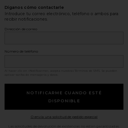
Díganos cómo contactarle
Introduce tu correo electrónico, teléfono o ambos para
recibir notificaciones.
Dirección de correo
Número de teléfono
Al hacer clic en «Notificarme», acepta nuestras
Términos de SMS
. Se pueden
aplicar tarifas de mensajería y datos.
NOTIFICARME CUANDO ESTÉ
DISPONIBLE
Opens in a moda
O envía una solicitud de pedido especial
Las solicitudes de devolución de existencias no están garantizadas.