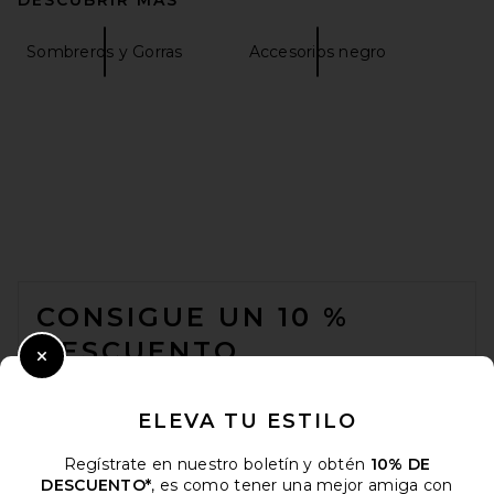
Sombreros y Gorras
Accesorios negro
Beams Plus Rag Socks in
Gray
Beams Plus
$52
FOOTER
CONSIGUE UN 10 %
DESCUENTO
Close Modal
Cuando se suscribe a nuestro boletín enviando su correo
electrónico. Puede retirarse en cualquier momento.
política de
ELEVA TU ESTILO
privacidad
Regístrate en nuestro boletín y obtén
10% DE
Email Address
DESCUENTO*
, es como tener una mejor amiga con