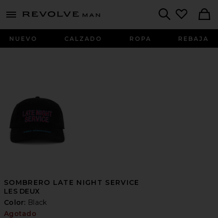
Revolve
menu - shows more content
Search
NUEVO
CALZADO
ROPA
REBAJA
SOMBRERO LATE NIGHT SERVICE
LES DEUX
Color:
Black
Agotado