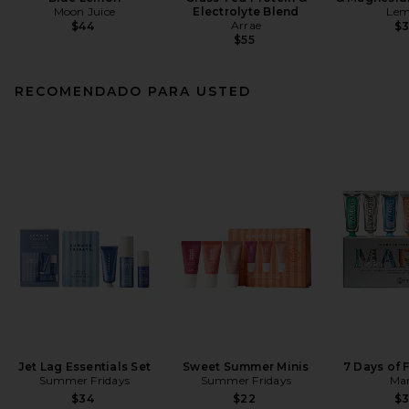
Moon Juice
Electrolyte Blend
Le
Arrae
$44
$
$55
RECOMENDADO PARA USTED
Jet Lag Essentials Set
Sweet Summer Minis
7 Days of 
Summer Fridays
Summer Fridays
Mar
$34
$22
$