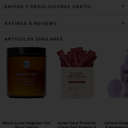
ENVÍOS Y DEVOLUCIONES GRATIS
RATINGS & REVIEWS
ARTÍCULOS SIMILARES
Moon Juice Magnesi-Om
Arrae Clear Protein+
Lemme Sleep
Blue Lemon
Grass-Fed Protein &
& Magnesi