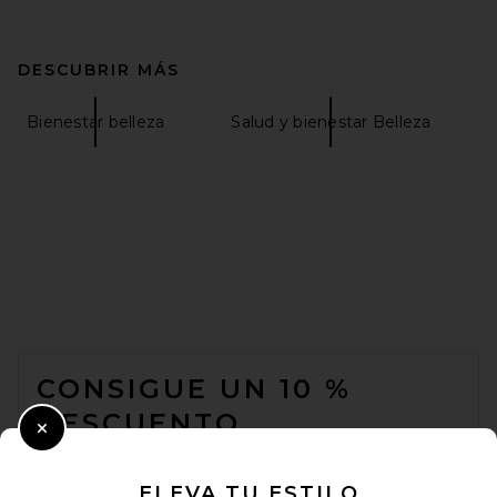
DESCUBRIR MÁS
Bienestar belleza
Salud y bienestar Belleza
FOOTER
CONSIGUE UN 10 %
DESCUENTO
Close Modal
Cuando se suscribe a nuestro boletín enviando su correo
electrónico. Puede retirarse en cualquier momento.
política de
ELEVA TU ESTILO