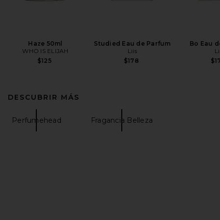
Haze 50ml
Studied Eau de Parfum
Bo Eau d
WHO IS ELIJAH
Liis
Li
$125
$178
$1
DESCUBRIR MÁS
Perfumehead
Fragancia Belleza