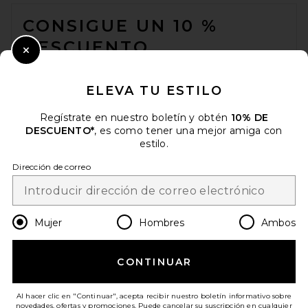
FOOTER
CONSIGUE UN 10 %
DESCUENTO
Close Modal
Cuando se suscribe a nuestro boletín enviando su correo
electrónico. Puede retirarse en cualquier momento.
política de
ELEVA TU ESTILO
privacidad
Regístrate en nuestro boletín y obtén
10% DE
Email Address
DESCUENTO*
, es como tener una mejor amiga con
estilo.
Sign Up
Dirección de correo
es
USD
Change Country Regions Preferences
Mujer
Hombres
Ambos
CONTINUAR
¡AYÚDANOS A MEJORAR!
Haz una breve encuesta sobre la visita de hoy.
¡Vamos!
Al hacer clic en "Continuar", acepta recibir nuestro boletín informativo sobre
novedades, ofertas y promociones. Puede cancelar su suscripción en cualquier