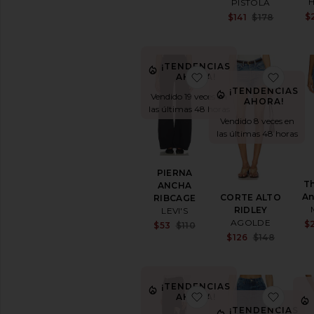
H
PISTOLA
Previous price:
28
Sale 
$
$141
$178
Previ
29
30
31
¡TENDENCIAS
favoritoPIERNA AN
favor
AHORA!
32
¡TENDENCIAS
Vendido 19 veces en
33
AHORA!
las últimas 48 horas
34
Vendido 8 veces en
35
las últimas 48 horas
36
38
PIERNA
Calzado
T
ANCHA
An
CORTE ALTO
RIBCAGE
VER
RIDLEY
LEVI'S
POR
AGOLDE
$
Sale price:
$53
$110
CATEGORÍA
Previous price:
Sale 
$126
$148
Accesorios
Previ
Ropa
deportiva
¡TENDENCIAS
Bolsos
favoritoHorsey Jeans
favor
AHORA!
Belleza
¡TENDENCIAS