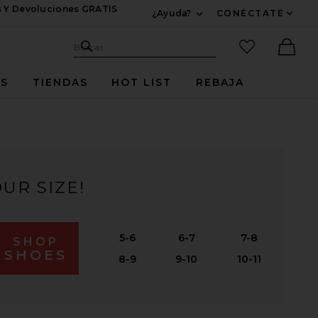
s Y Devoluciones GRATIS
¿Ayuda?
CONÉCTATE
Expandir Para Informac
Sitio de búsqueda
artículos fav
Buscar
Ther
ES
TIENDAS
HOT LIST
REBAJA
UR SIZE!
5-6
6-7
7-8
SHOP
SHOES
8-9
9-10
10-11