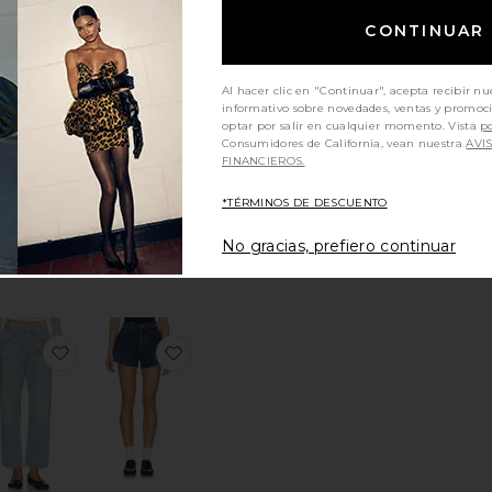
ort Short Fray Short
itoFALDA KEIRA
favoritoRECTO(A) THE ARROW
favoritoRECTO(A) RIBCAGE
¡TENDENCIAS
CONTINUAR
AHORA!
ndido 5 veces en
Al hacer clic en "Continuar", acepta recibir nu
 últimas 48 horas
informativo sobre novedades, ventas y promoc
optar por salir en cualquier momento. Vista
po
Consumidores de California, vean nuestra
AVI
FINANCIEROS.
LECCIONES
RECTO(A)
TO(A) THE
RIBCAGE
*TÉRMINOS DE DESCUENTO
ARROW
LEVI'S
FRAME
Sale price:
$74
$99
No gracias, prefiero continuar
Sale price:
price:
173
$258
Previous price:
Previous price:
ous price:
HA LARIA
toBella Low Rise Boyfriend Jeans
favoritoWinslow Boyfriend Jeans
favoritoThe Flutter Short Fray Short