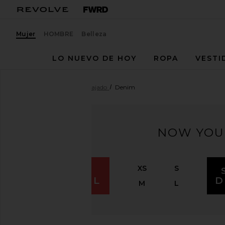
Mujer
HOMBRE
Belleza
LO NUEVO DE HOY
ROPA
VESTI
Mujer
Oferta
Todo rebajado
Denim
NOW YOU
XS
S
SHOP
APPAREL
D
M
L