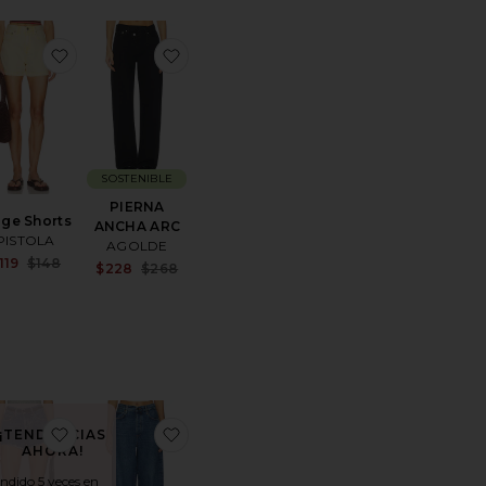
toKimberly Patch Pocket Flare Jeans
favoritoSaige Shorts
favoritoPIERNA ANCHA ARC
SOSTENIBLE
PIERNA
ige Shorts
ANCHA ARC
PISTOLA
AGOLDE
Sale price:
119
$148
Sale price:
$228
$268
Previous price:
Previous price:
price:
ous price:
toThe Mid Rise Dazzler Crop Fray Jeans
favoritoCORTE ALTO RIDLEY
favoritoBARRIL DETOUR
¡TENDENCIAS
AHORA!
ndido 5 veces en