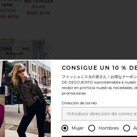
RECTA RULER
VANA
FRAME
AGOLDE
Sale price:
$209
$278
Sale price:
262
$278
Previous price:
Previous price:
price:
ous price:
toBella Low Rise Boyfriend Jeans
favoritoBARRIL SUPER BAGGY
favoritoPIERNA RECTA LOW RISE SL
¡TENDENCIAS
AHORA!
ndido 9 veces en
CONSIGUE UN 10 % 
 últimas 48 horas
ファッショニスタの皆さん！お得なクーポ
DE DESCUENTO
suscribiéndote a nuestr
SOSTENIBLE
recibir en primicia nuestras novedades, o
PIERNA
promociones.
RIL SUPER
RECTA LOW
BAGGY
RISE SLIM
Dirección de correo
LEVI'S
AGOLDE
Sale price:
$88
$110
Sale price:
$211
$248
Previous price:
price:
Previous price:
ous price:
Mujer
Hombres
A