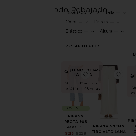
OFERTA
Todo Rebajado
Diseñador
Talla
—
—
CATEGORÍA
Color
Precio
—
—
Elástico
Altura
—
—
Todo
rebajado
última
779
ARTÍCULOS
oportunidad
Venta
Final
¡TENDENCIAS
favoritoPIERNA REC
favor
AHORA!
COMPRA
TU
Vendido 12 veces en
TALLA
Ve
las últimas 48 horas
Ropa
las
Denim
23
SOSTENIBLE
24
PIERNA
25
PIE
RECTA 90S
PIERNA ANCHA
AGOLDE
26
C
TIRO ALTO LANA
Sale price:
$215
$228
27