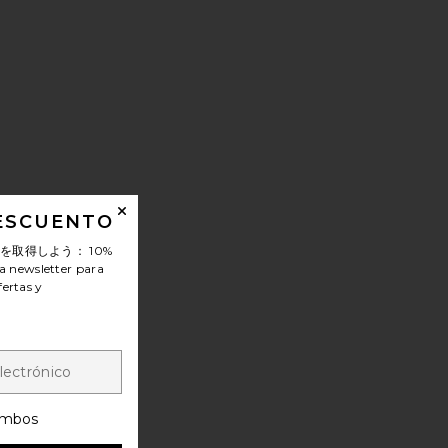
IM
DESCUENTO
ンを取得しよう：
10%
a newsletter para
fertas y
mbos