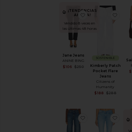
¡TENDENCIAS
favoritoJane Jeans
favori
AHORA!
Vendido 8 veces en
las últimas 48 horas
Jane Jeans
SOSTENIBLE
Sa
ANINE BING
Kimberly Patch
Sale price:
$106
$250
Pocket Flare
Previous price:
$
Jeans
Citizens of
Humanity
Sale 
$188
$288
Previ
favoritoBARRIL WES
favori
Ve