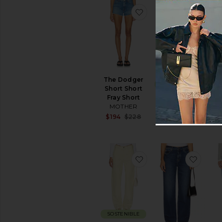
favoritoThe Dodger Sh
favor
Ve
las
CO
The Dodger
SOSTENIBLE
REC
Short Short
FALDA KEIRA
Fray Short
AGOLDE
MOTHER
Sale 
$
$135
$158
Sale price:
$194
$228
Previ
Previous price:
favoritoPIERNA ANC
favori
SOSTENIBLE