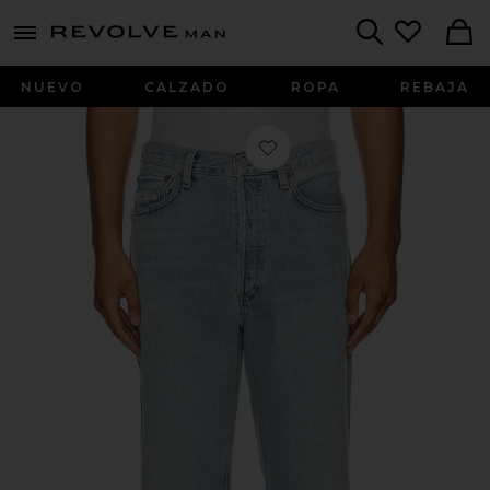
Revolve
menu - shows more content
Search
NUEVO
CALZADO
ROPA
REBAJA
Favorito 90's Jeans en Snapshot