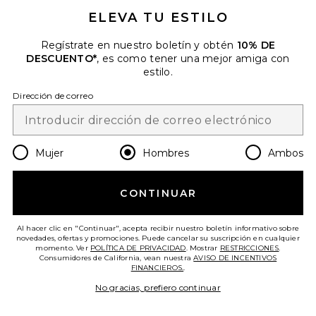
electrónico. Puede retirarse en cualquier momento.
política de
ELEVA TU ESTILO
privacidad
Regístrate en nuestro boletín y obtén
10% DE
Email Address
DESCUENTO*
, es como tener una mejor amiga con
estilo.
Sign Up
Dirección de correo
es
USD
Change Country Regions Preferences
Mujer
Hombres
Ambos
CONTINUAR
¡AYÚDANOS A MEJORAR!
Haz una breve encuesta sobre la visita de hoy.
¡Vamos!
Al hacer clic en "Continuar", acepta recibir nuestro boletín informativo sobre
novedades, ofertas y promociones. Puede cancelar su suscripción en cualquier
momento. Ver
POLÍTICA DE PRIVACIDAD
. Mostrar
RESTRICCIONES
.
Consumidores de California, vean nuestra
AVISO DE INCENTIVOS
ATENCIÓN AL CLIENTE
FINANCIEROS.
.
No gracias, prefiero continuar
© EMINENT, INC. (UNA EMPRESA DEL GRUPO REVOLVE). SE RESERVA TODOS
LOS DERECHOS.