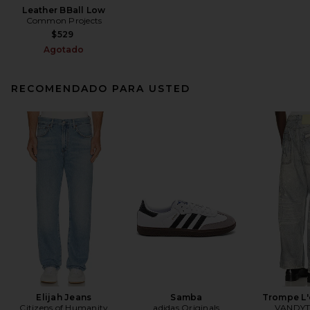
Leather BBall Low
Common Projects
$529
Agotado
RECOMENDADO PARA USTED
Elijah Jeans
Samba
Trompe L'
Citizens of Humanity
adidas Originals
VANDYT