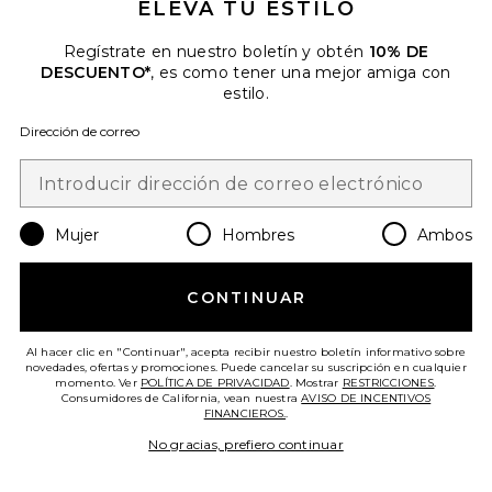
ELEVA TU ESTILO
Regístrate en nuestro boletín y obtén
10% DE
DESCUENTO*
, es como tener una mejor amiga con
estilo.
Dirección de correo
Comprado Dec 1969
Mujer
Hombres
Ambos
COMPLEMENTO GROW HAIR
GROWTH SOFT CHEWS
CONTINUAR
Lemme
$40
Al hacer clic en "Continuar", acepta recibir nuestro boletín informativo sobre
novedades, ofertas y promociones. Puede cancelar su suscripción en cualquier
momento. Ver
POLÍTICA DE PRIVACIDAD
. Mostrar
RESTRICCIONES
.
Consumidores de California, vean nuestra
AVISO DE INCENTIVOS
FINANCIEROS.
.
No gracias, prefiero continuar