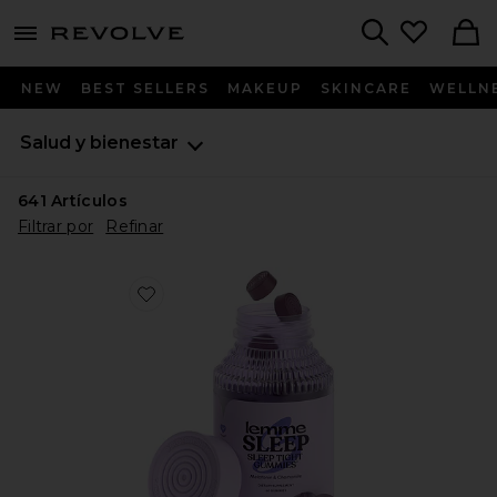
menu - shows more content
Revolve, Apparel & Fashion
Search
NEW
BEST SELLERS
MAKEUP
SKINCARE
WELLN
Salud y bienestar
641
Artículos
Filtrar por
Refinar
Favorite GOMITAS DE VITAMINA SLEEP