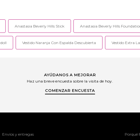
Anastasia Beverly Hills Stick
Anastasia Beverly Hills Foundati
doll
Vestido Naranja Con Espalda Descubierta
Vestido Extra L
AYÚDANOS A MEJORAR
Haz una breve encuesta sobre la visita de hoy.
COMENZAR ENCUESTA
Envíos y entregas
Porqué