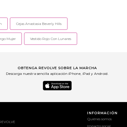
on
Cejas Anastasia Beverly Hills
argo Mujer
Vestido Rojo Con Lunares
OBTENGA REVOLVE SOBRE LA MARCHA
Descarga nuestra sencilla aplicación iPhone, iPad y Android.
INFORMACIÓN
Quiénes somos
 REVOLVE
Impacto social