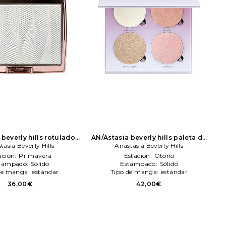
beverly hills rotulador
AN/Astasia beverly hills paleta de
belleza: N/A
tasia Beverly Hills
Anastasia
sombras glow kit en color Belleza:
Anastasia Beverly Hills
Beverly Hills
Multi
Anastasia Beverly Hills
ación:
Primavera
Estación:
Otoño
tampado:
Sólido
Estampado:
Sólido
de manga:
estándar
Tipo de manga:
estándar
36,00€
42,00€