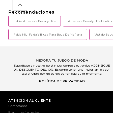
Recomendaciones
Labial Anastasia Beverly Hills
Anastasia Beverly Hills Lipstick
Falda Midi Falda Y Blusa Para Boda De Mañana
Vestido Baby
MEJORA TU JUEGO DE MODA
Suscríbase a nuestro boletín por correo electrónico yCONSIGUE
UN DESCUENTO DEL 10%. Es como tener una mejor amiga con
estilo. Opte por no participar en cualquier momento.
POLÍTICA DE PRIVACIDAD
ATENCIÓN AL CLIENTE
Contáctanos
Preguntas frecuentes