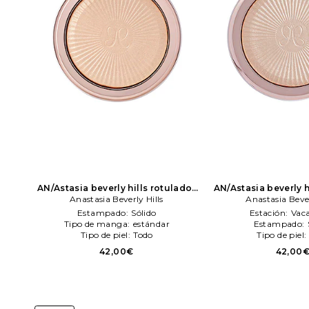
AN/Astasia beverly hills rotulador
AN/Astasia beverly h
glow seeker en color belleza: N/A
Anastasia Beverly Hills
glow seeker highlig
Anastasia Bever
Anastasia Beverly Hills
belleza: N/A
Anastasi
Estampado:
Sólido
Estación:
Vac
Tipo de manga:
estándar
Estampado:
Tipo de piel:
Todo
Tipo de piel:
42,00€
42,00