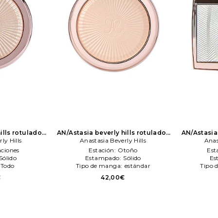
ills rotulador
AN/Astasia beverly hills rotulador
AN/Astasia 
hter en color
ly Hills
glow seeker en color belleza: N/A
Anastasia Beverly Hills
en color 
Anas
a Beverly Hills
Anastasia Beverly Hills
aciones
Estación:
Otoño
Est
Sólido
Estampado:
Sólido
Es
Todo
Tipo de manga:
estándar
Tipo 
€
42,00€