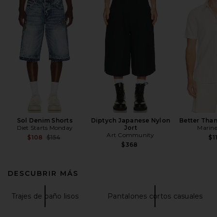
Sol Denim Shorts
Diptych Japanese Nylon
Better Than
Diet Starts Monday
Jort
Marine
Art Community
Previous price:
$108
$154
$1
$368
DESCUBRIR MÁS
Trajes de baño lisos
Pantalones cortos casuales