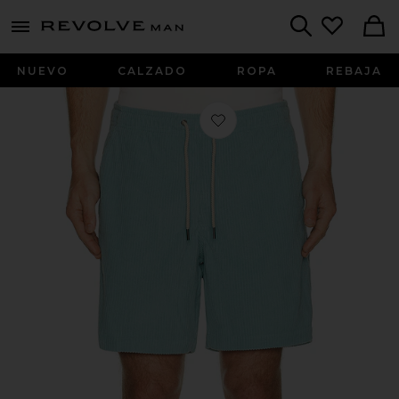
Revolve
menu - shows more content
Search
NUEVO
CALZADO
ROPA
REBAJA
Favorito Wilder Stretch Corduroy Sh