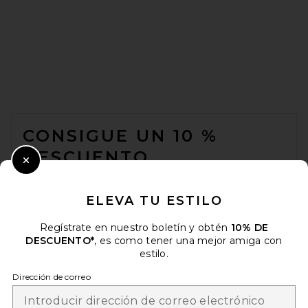
FOOTER
CONSIGUE UN 10 %
DESCUENTO
Close Modal
Cuando se suscribe a nuestro boletín enviando su correo
electrónico. Puede retirarse en cualquier momento.
política de
ELEVA TU ESTILO
privacidad
Regístrate en nuestro boletín y obtén
10% DE
Email Address
DESCUENTO*
, es como tener una mejor amiga con
estilo.
Sign Up
Dirección de correo