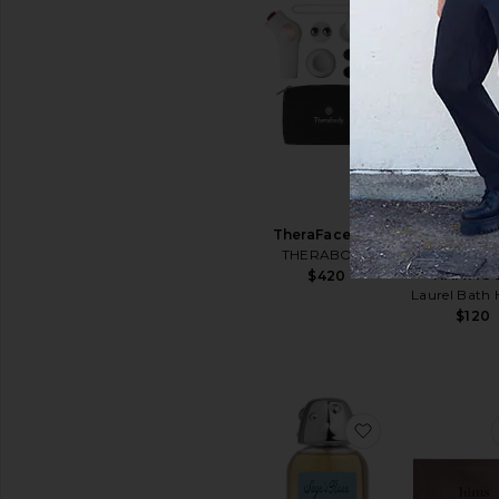
favoritoTheraF
MÁS VEND
TheraFace Pro
AGUA DE PE
THERABODY
BANAN
HAMMO
$420
Laurel Bath 
$120
favoritoAGUA