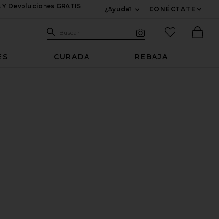
s Y Devoluciones GRATIS
¿Ayuda?
CONÉCTATE
Expandir Para Informac
Sitio de búsqueda
artículos fav
Buscar
Búsqueda visual
Ther
ES
CURADA
REBAJA
arfum
 & HERS OMG