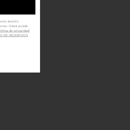
KLY PIMPLE PATCH
l Eau De Parfum
estro boletín
iones. Usted puede
lítica de privacidad
SO DE INCENTIVOS
 WIPES
EL CABELLO HAIR PASTE