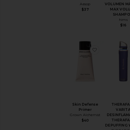
DISPONIBILIDAD
Aesop
VOLUMEN M
MAX VOL
$37
En stock
SHAMP
artículos
Reservas
hims
artículos
$16
favoritoSkin D
Skin Defense
THERAFA
Primer
VARIT
Grown Alchemist
DESINFLAM
THERAFA
$40
DEPUFFING