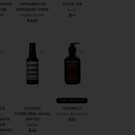
ÁXIMO
INFRARROJA
THICK FIX
UME
INFRARED PEMF
hims
OO
HigherDOSE
$14
$699
efense Primer
favoritoTHERAFACE VARITA DESINFLAMANTE THERAFA
favoritoLOCIÓN CORPORAL AVAIL SPF 
favoritoCHAMPÚ
MÁS VENDIDO
CE
LOCIÓN
CHAMPÚ
A
CORPORAL AVAIL
Grown Alchemist
ANTE
SPF 30
$35
CE
Aesop
 WAND
$48