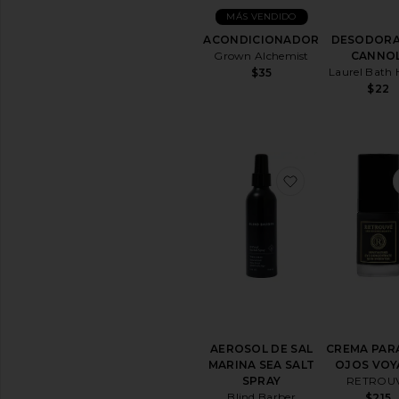
MÁS VENDIDO
ACONDICIONADOR
DESODOR
Grown Alchemist
CANNOL
Laurel Bath 
$35
$22
favoritoAERO
AEROSOL DE SAL
CREMA PAR
MARINA SEA SALT
OJOS VOY
SPRAY
RETROU
Blind Barber
$215