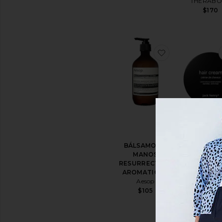
THERABO
$170
favoritoBÁL
BÁLSAMO DE
CREMA PAR
MANOS
PELO HAIR 
RESURRECTION
Jack Hen
AROMATIQUE
$28
Aesop
$105