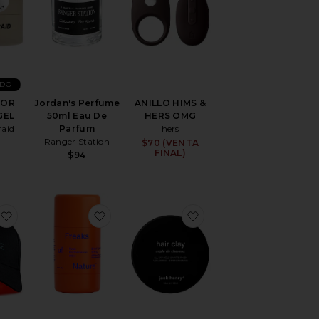
IDO
DOR
Jordan's Perfume
ANILLO HIMS &
GEL
50ml Eau De
HERS OMG
raid
Parfum
hers
Ranger Station
$70 (VENTA
FINAL)
$94
lo
favoritoSOMBRERO DE LUZ ROJA RED LIGHT HAT
favoritoBARRA SOLAR DE ALTO RENDI
favoritoARCILLA PAR