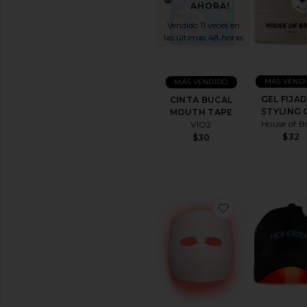
AHORA!
Personal
Baño
Vendido 11 veces en
y
las últimas 48 horas
cuerpo
Fragancia
Cabello
MÁS VEND
MÁS VENDIDO
Depilación
GEL FIJA
CINTA BUCAL
STYLING 
MOUTH TAPE
Cuidado
House of B
VIO2
de
$32
$30
la
Piel
Sombreros
y
Gorras
favoritoMask G
Página
de
inicio
Joyería/Bisutería
Llaveros
y
charms
para