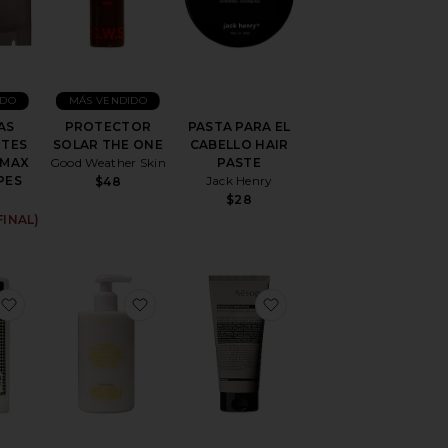
IDO
MÁS VENDIDO
AS
PROTECTOR
PASTA PARA EL
TES
SOLAR THE ONE
CABELLO HAIR
IMAX
Good Weather Skin
PASTE
PES
Jack Henry
$48
$28
FINAL)
DICIONADOR
favoritoDESODORANTE CANNOLI
favoritoCREMA PARA EL CUERPO DAIL
favoritoEXFOLIACI