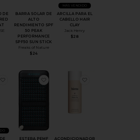
MÁS VENDIDO
 DE
BARRA SOLAR DE
ARCILLA PARA EL
 RED
ALTO
CABELLO HAIR
AT
RENDIMIENTO SPF
CLAY
OSE
50 PEAK
Jack Henry
PERFORMANCE
$28
SPF50 SUN STICK
Freaks of Nature
$24
DORANTE
favoritoCHAMPÚ DE VOLUMEN MÁXIMO MAX VOLUME 
favoritoESTERA PEMF INFRARROJA I
favoritoACONDICIONA
IDO
DE
ESTERA PEMF
ACONDICIONADOR