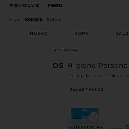
Mujer
HOMBRE
Belleza
NUEVO
ROPA
CAL
Hombres
Accesorios
Higiene Personal
ACCESORIOS
Higiene Persona
Diseñador
Color
—
—
CATEGORÍA
Ver
344
ARTÍCULOS
todo
Activo
Bolsos
Cinturones
favoritoCINT
Regalos
Higiene
¡TENDENCIAS