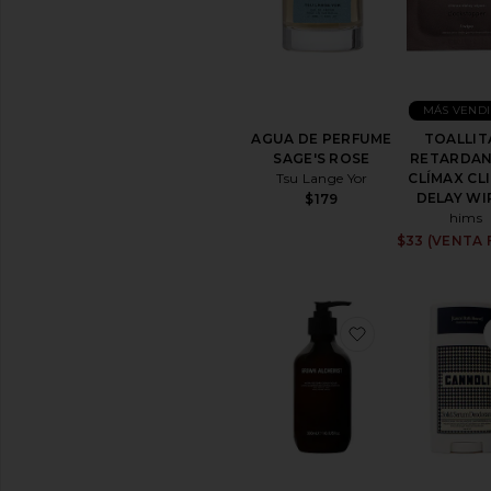
MÁS VEND
AGUA DE PERFUME
TOALLIT
SAGE'S ROSE
RETARDAN
Tsu Lange Yor
CLÍMAX CL
DELAY WI
$179
hims
$33 (VENTA 
favoritoACON