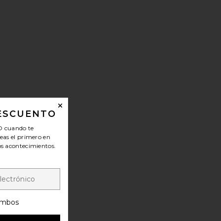
NO.04 BOIS DE BALINCOURT
CORPORAL A ROSE BY ANY OTHER NAME
DESCUENTO
O
cuando te
seas el primero en
los acontecimientos.
mbos