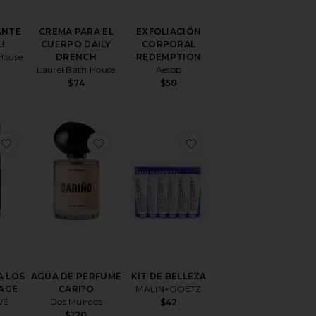
ANTE
CREMA PARA EL
EXFOLIACIÓN
I
CUERPO DAILY
CORPORAL
House
DRENCH
REDEMPTION
Laurel Bath House
Aesop
$74
$50
SOL DE SAL MARINA SEA SALT SPRAY
favoritoCREMA PARA LOS OJOS VOYAGE
favoritoAGUA DE PERFUME CARI?O
favoritoKIT DE BELLE
A LOS
AGUA DE PERFUME
KIT DE BELLEZA
AGE
CARI?O
MALIN+GOETZ
VÉ
Dos Mundos
$42
$120