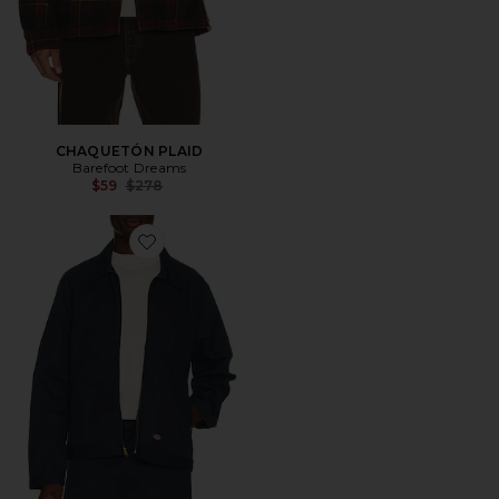
CHAQUETÓN PLAID
Barefoot Dreams
Previous price:
$59
$278
Favorite CHAQUETA EISENHOWER