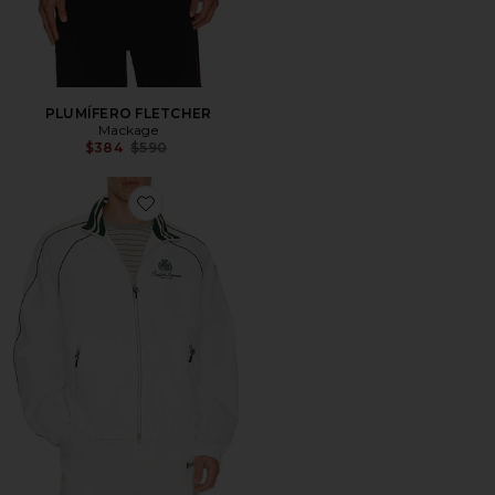
PLUMÍFERO FLETCHER
Mackage
Previous price:
$384
$590
Favorite CHAQUETA