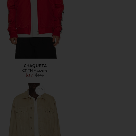
CHAQUETA
CPTN Apparel
Previous price:
$37
$145
Favorite CHAQUETA CLASSIC