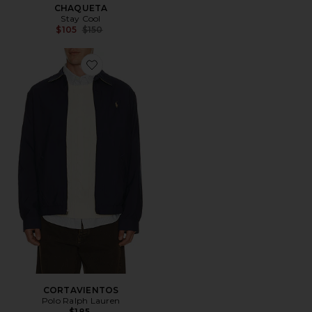
CHAQUETA
Stay Cool
Previous price:
$105
$150
Favorite CORTAVIENTOS
CORTAVIENTOS
Polo Ralph Lauren
$185