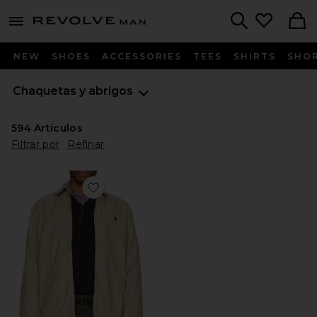
Revolve
menu - shows more content
Search
NEW
SHOES
ACCESSORIES
TEES
SHIRTS
SHO
Chaquetas y abrigos
594
Artículos
Filtrar por
Refinar
Favorite CHAQUETA