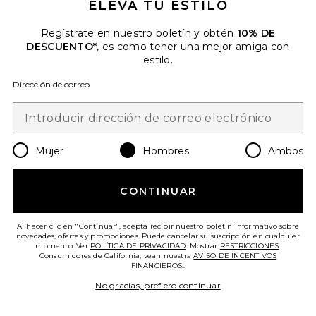
ELEVA TU ESTILO
Regístrate en nuestro boletín y obtén
10% DE
DESCUENTO*
, es como tener una mejor amiga con
estilo.
Dirección de correo
CHAQUETA REVERSIBLE
VERSLAB
Iron & Resin
Previous price:
$81
$269
Mujer
Hombres
Ambos
Favorite CHAQUETA
CONTINUAR
Al hacer clic en "Continuar", acepta recibir nuestro boletín informativo sobre
novedades, ofertas y promociones. Puede cancelar su suscripción en cualquier
momento. Ver
POLÍTICA DE PRIVACIDAD
. Mostrar
RESTRICCIONES
.
Consumidores de California, vean nuestra
AVISO DE INCENTIVOS
FINANCIEROS.
.
No gracias, prefiero continuar