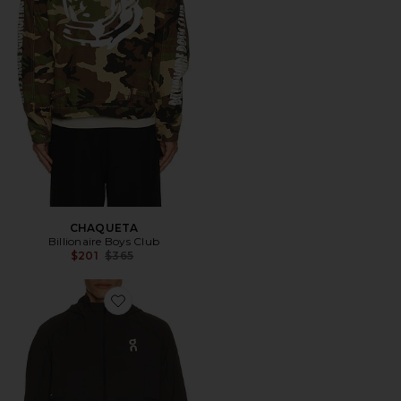
CHAQUETA
Billionaire Boys Club
Previous price:
$201
$365
Favorite CHAQUETA PERFORMANCE VOLT