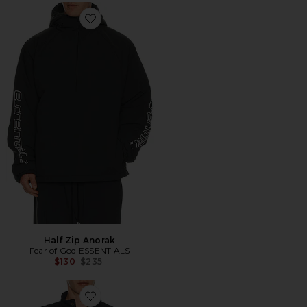
Favorite Half Zip Anorak
Half Zip Anorak
Fear of God ESSENTIALS
Previous price:
$130
$235
Favorite CHALECO CITY