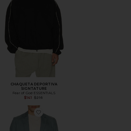
CHAQUETA DEPORTIVA
SIGNTATURE
Fear of God ESSENTIALS
Previous price:
$141
$216
Favorite Lyocell Regular Blazer