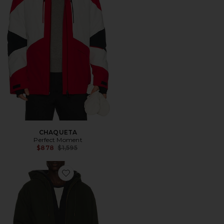
CHAQUETA
Perfect Moment
Previous price:
$878
$1,595
Favorite JERSEY