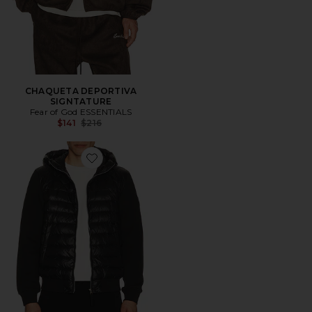
CHAQUETA DEPORTIVA
SIGNTATURE
Fear of God ESSENTIALS
Previous price:
$141
$216
Favorite PLUMÍFERO FLETCHER