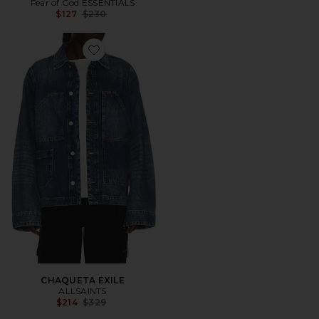
Fear of God ESSENTIALS
Previous price:
$127
$230
Favorite CHAQUETA EXILE
CHAQUETA EXILE
ALLSAINTS
Previous price:
$214
$329