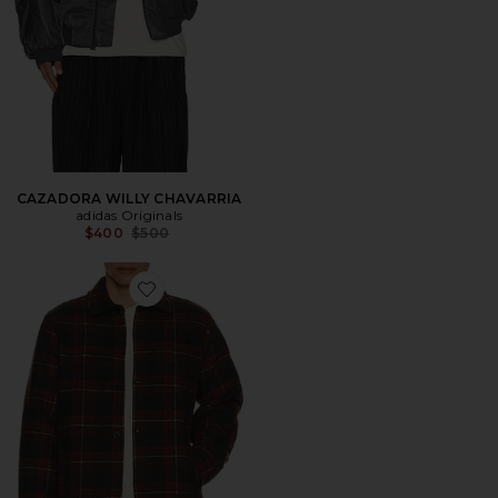
CAZADORA WILLY CHAVARRIA
adidas Originals
Previous price:
$400
$500
Favorite CHAQUETÓN PLAID