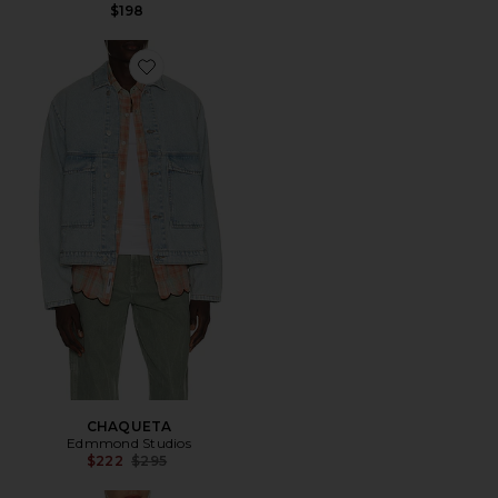
$198
Favorite CHAQUETA
CHAQUETA
Edmmond Studios
Previous price:
$222
$295