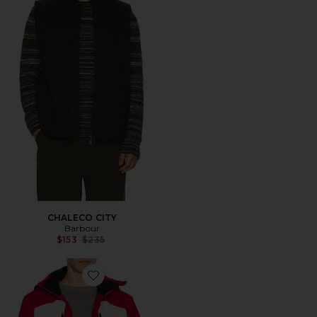
CHALECO CITY
Barbour
Previous price:
$153
$235
Favorite CHAQUETA