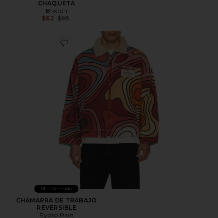
CHAQUETA
Brixton
Previous price:
$62
$95
Favorite CHAMARRA DE TRABAJO REVERSIBLE
Más Vendido
CHAMARRA DE TRABAJO
REVERSIBLE
Ryoko Rain