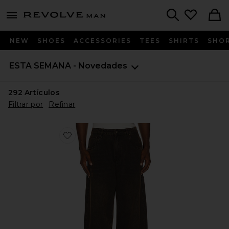
Revolve
menu - shows more content
Search
NEW
SHOES
ACCESSORIES
TEES
SHIRTS
SHO
ESTA SEMANA - Novedades
292
Artículos
Filtrar por
Refinar
Favorite Polaris Jeans