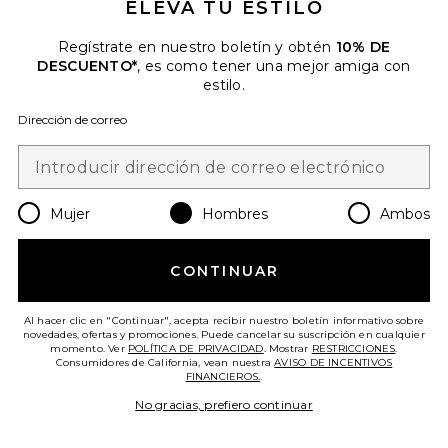
ELEVA TU ESTILO
Regístrate en nuestro boletín y obtén
10% DE
DESCUENTO*
, es como tener una mejor amiga con
estilo.
Dirección de correo
ZAPATILLA DEPORTIVA GEL-
NIMBUS 10.1
Asics
Mujer
Hombres
Ambos
$160
CONTINUAR
Favorite ZAPATILLA DEPORTIVA GEL-1130
Al hacer clic en "Continuar", acepta recibir nuestro boletín informativo sobre
novedades, ofertas y promociones. Puede cancelar su suscripción en cualquier
momento. Ver
POLÍTICA DE PRIVACIDAD
. Mostrar
RESTRICCIONES
.
Consumidores de California, vean nuestra
AVISO DE INCENTIVOS
FINANCIEROS.
.
No gracias, prefiero continuar