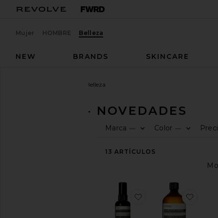
Mujer
HOMBRE
Belleza
NEW
BRANDS
SKINCARE
Hombres
Novedades
Belleza
BELLEZA - NOVEDADES
Marca
Color
Prec
—
—
FECHA
DE
LLEGADA
13
ARTÍCULOS
Novedades
This
Week
Last
favoritoLOCIÓN CO
favo
Week