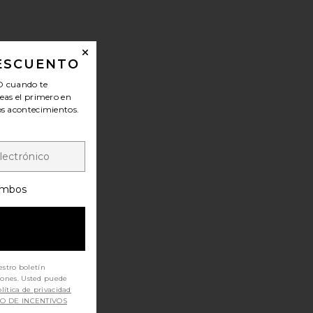
DESCUENTO
O
cuando te
seas el primero en
los acontecimientos.
mbos
estro boletín
iones. Usted puede
lítica de privacidad
SO DE INCENTIVOS