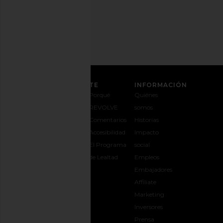
de
correo
REGÍSTRATE
ATENCIÓN AL CLIENTE
INFORMACIÓN
Contáctanos
Envíos y
Porqué
Quiénes
1-888-442-
entregas
REVOLVE
somos
5830
Cambios y
Comentarios
Historias
Opciones de
devoluciones
Accesibilidad
Impacto
pago
Guía de
El Programa
social
Preguntas
tallas
de Lealtad
Empleos
frecuentes
Regalar
Embajadores
Síguele la
REVOLVE
Affiliate
pista a tu
Marketing
pedido
Inversores
opens in a new window
Prensa