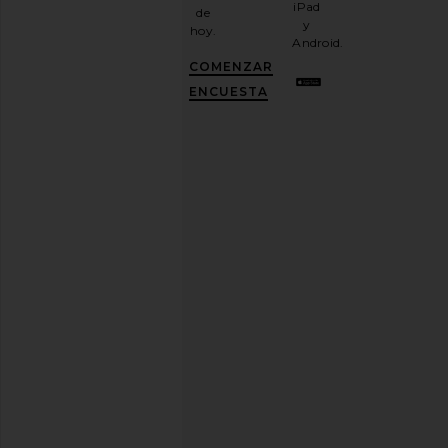
iPad
de
correo
y
hoy.
electrónico
Android.
y
CONSIGUE
COMENZAR
UN
10%
ENCUESTA
DESCUENTO
.
Es
como
tener
una
mejor
amiga
con
estilo.
Puedes
cancelar
tu
suscripción
cuando
quieras.
Política
de
Privacidad
Dirección