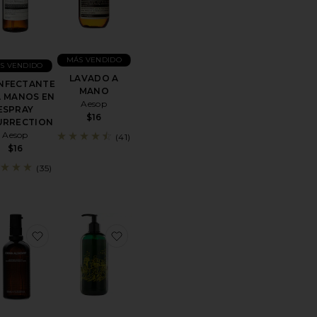
MÁS VENDIDO
S VENDIDO
LAVADO A
NFECTANTE
MANO
 MANOS EN
Aesop
ESPRAY
$16
URRECTION
Aesop
(41)
$16
(35)
 PARA LA CARA
itoCHAMPÚ
favoritoACEITE CORPORAL RESTORATIVE
favoritoJABÓN