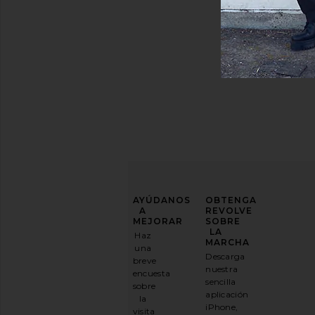
MEJORA
AYÚDANOS
OBTENGA
TU
A
REVOLVE
JUEGO
MEJORAR
SOBRE
DE
LA
Haz
MODA
MARCHA
una
Descarga
breve
Suscríbase
nuestra
encuesta
a
sencilla
sobre
nuestro
aplicación
la
boletín
iPhone,
visita
por