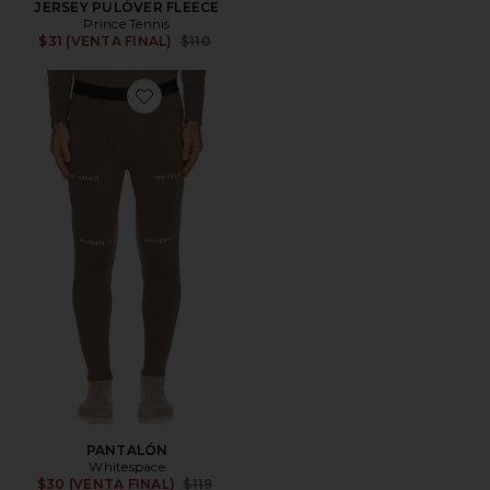
JERSEY PULÓVER FLEECE
Prince Tennis
Previous price:
$31 (VENTA FINAL)
$110
Favorite PANTALÓN
PANTALÓN
Whitespace
Previous price:
$30 (VENTA FINAL)
$119