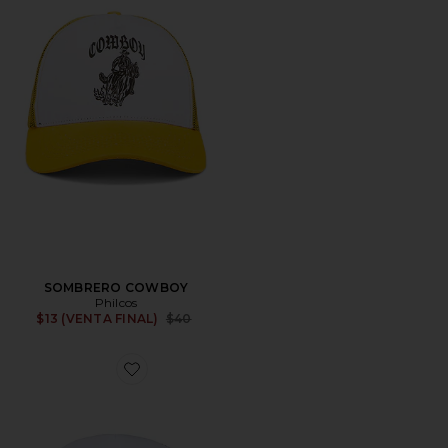
SOMBRERO COWBOY
Philcos
Previous price:
$13 (VENTA FINAL)
$40
Favorite GORRA EASY DOES IT