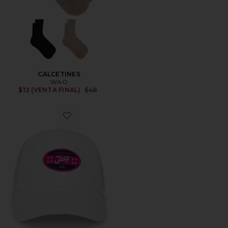
CALCETINES
WAO
Previous price:
$12 (VENTA FINAL)
$48
Favorite GORRA BÉISBOL JEEP 1941