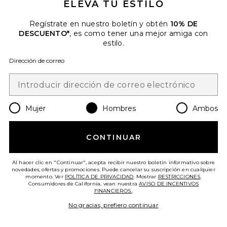
ELEVA TU ESTILO
Regístrate en nuestro boletín y obtén
10% DE
DESCUENTO*
, es como tener una mejor amiga con
estilo.
CAMISETA TOP
Dirección de correo
CPTN Apparel
Previous price:
$13 (VENTA FINAL)
$38
Favorite SUDADERA
Mujer
Hombres
Ambos
CONTINUAR
Al hacer clic en "Continuar", acepta recibir nuestro boletín informativo sobre
novedades, ofertas y promociones. Puede cancelar su suscripción en cualquier
momento. Ver
POLÍTICA DE PRIVACIDAD
. Mostrar
RESTRICCIONES
.
Consumidores de California, vean nuestra
AVISO DE INCENTIVOS
FINANCIEROS.
.
No gracias, prefiero continuar