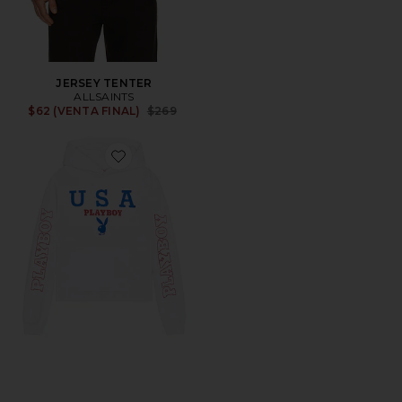
JERSEY TENTER
ALLSAINTS
Previous price:
$62 (VENTA FINAL)
$269
Favorite SUDADERA USA