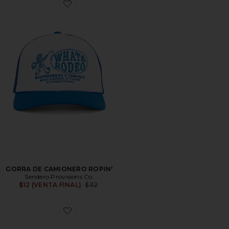
Favorite GORRA DE CAMIONERO ROPIN'
GORRA DE CAMIONERO ROPIN'
Sendero Provisions Co.
Previous price:
$12 (VENTA FINAL)
$32
Favorite SOMBRERO COWBOY