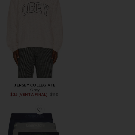
JERSEY COLLEGIATE
Obey
Previous price:
$35 (VENTA FINAL)
$110
Favorite BRAGUITAS BOXER