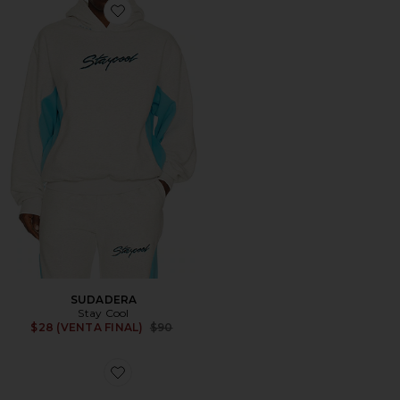
Favorite SUDADERA
SUDADERA
Stay Cool
Previous price:
$28 (VENTA FINAL)
$90
Favorite SOMBRERO DE PAPÁ UNIVERSITY