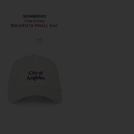
SOMBRERO
Free & Easy
Previous price:
$18 (VENTA FINAL)
$40
Favorite GORRA CITY