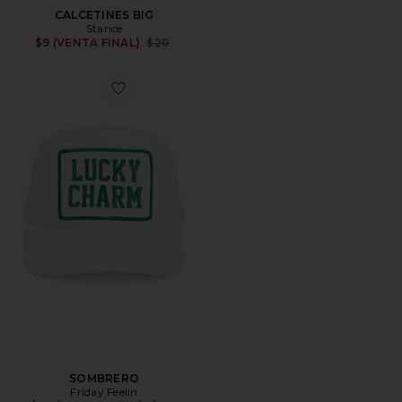
CALCETINES BIG
Stance
Previous price:
$9 (VENTA FINAL)
$20
Favorite SOMBRERO
SOMBRERO
Friday Feelin