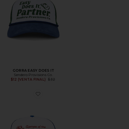
GORRA EASY DOES IT
Sendero Provisions Co.
Previous price:
$12 (VENTA FINAL)
$32
Favorite GORRA DE CAMIONERO LOS ANGELES 84