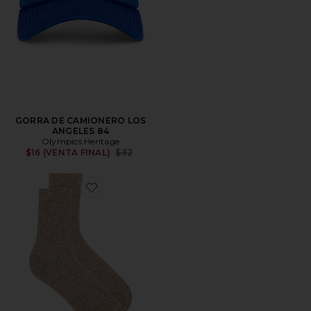
GORRA DE CAMIONERO LOS
ANGELES 84
Olympics Heritage
Previous price:
$16 (VENTA FINAL)
$32
Favorite CALCETINES