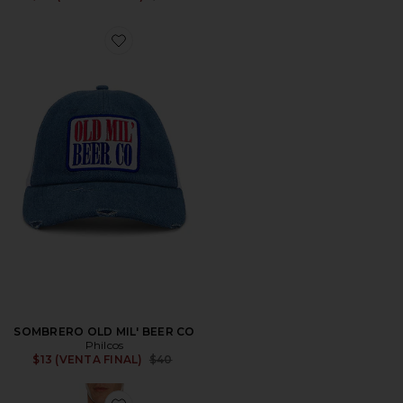
Favorite SOMBRERO OLD MIL' BEER CO
SOMBRERO OLD MIL' BEER CO
Philcos
Previous price:
$13 (VENTA FINAL)
$40