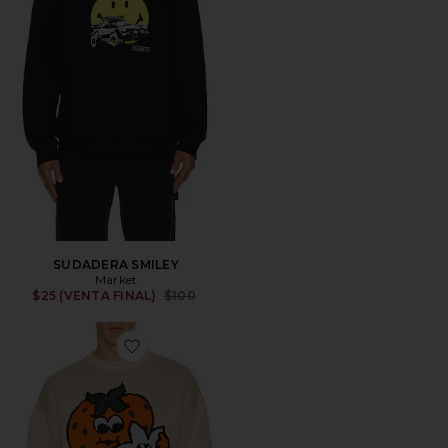
SUDADERA SMILEY
Market
Previous price:
$25 (VENTA FINAL)
$100
Favorite JERSEY