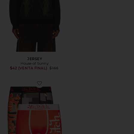
JERSEY
House of Sunny
Previous price:
$42 (VENTA FINAL)
$166
Favorite BRAGUITAS BOXER