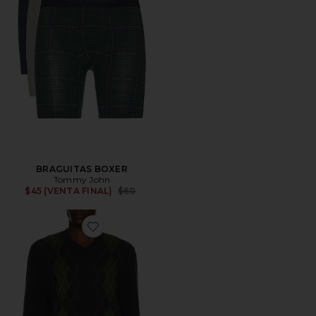
BRAGUITAS BOXER
Tommy John
Previous price:
$45 (VENTA FINAL)
$60
Favorite JERSEY