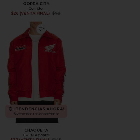
GORRA CITY
Corridor
Previous price:
$26 (VENTA FINAL)
$70
Favorite CHAQUETA
¡TENDENCIAS AHORA!
5 vendidos recientemente
CHAQUETA
CPTN Apparel
Previous price:
$37 (VENTA FINAL)
$145