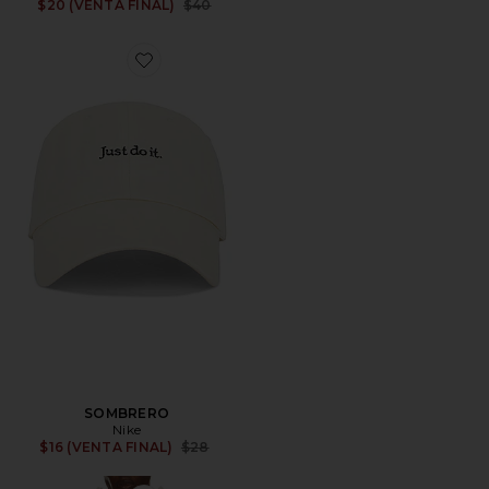
Previous price:
$20 (VENTA FINAL)
$40
Favorite SOMBRERO
SOMBRERO
Nike
Previous price:
$16 (VENTA FINAL)
$28