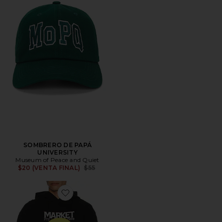
SOMBRERO DE PAPÁ
UNIVERSITY
Museum of Peace and Quiet
Previous price:
$20 (VENTA FINAL)
$55
Favorite SUDADERA SMILEY