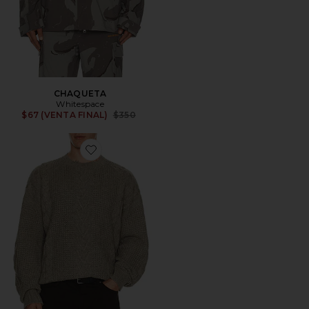
CHAQUETA
Whitespace
Previous price:
$67 (VENTA FINAL)
$350
Favorite JERSEY TENTER