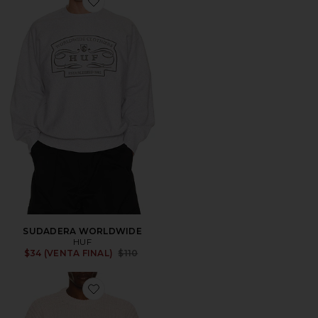
Favorite SUDADERA WORLDWIDE
SUDADERA WORLDWIDE
HUF
Previous price:
$34 (VENTA FINAL)
$110
Favorite JERSEY COLLEGIATE