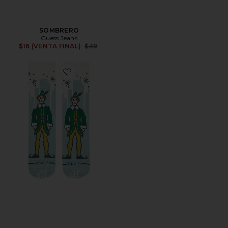
SOMBRERO
Guess Jeans
Previous price:
$16 (VENTA FINAL)
$39
Favorite CALCETINES BIG