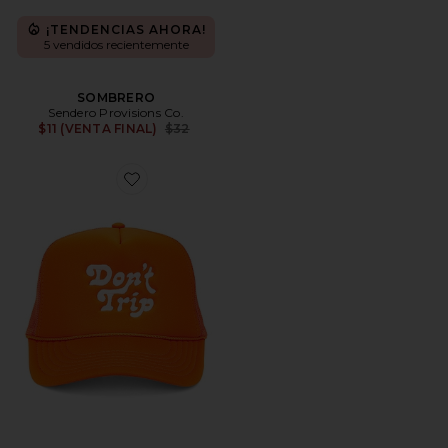
¡TENDENCIAS AHORA!
5 vendidos recientemente
SOMBRERO
Sendero Provisions Co.
Previous price:
$11 (VENTA FINAL)
$32
Favorite SOMBRERO