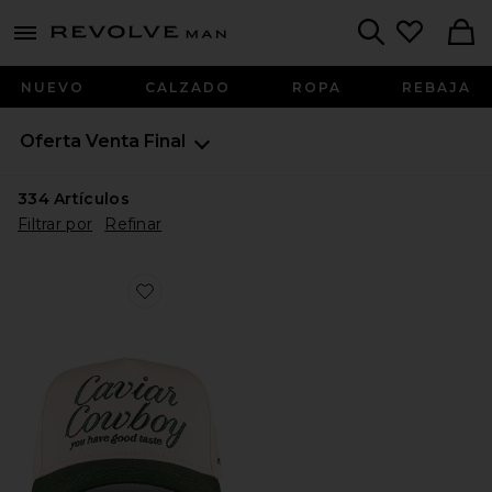
Revolve
menu - shows more content
Search
NUEVO
CALZADO
ROPA
REBAJA
Oferta
Venta Final
334
Artículos
Filtrar por
Refinar
Favorite GORRA CAVIAR COWBOY