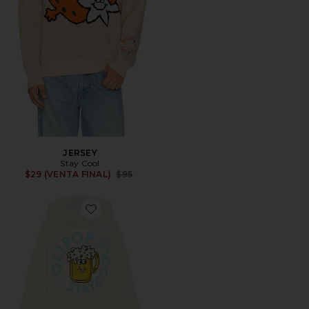
JERSEY
Stay Cool
Previous price:
$29 (VENTA FINAL)
$95
Favorite SUDADERA