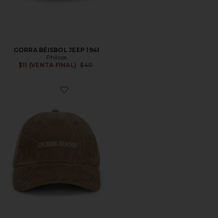
GORRA BÉISBOL JEEP 1941
Philcos
Previous price:
$11 (VENTA FINAL)
$40
Favorite SOMBRERO