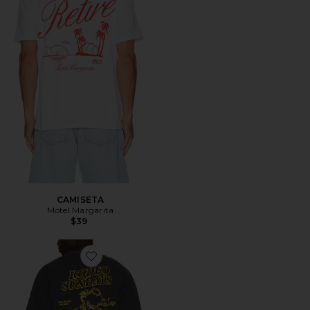
CAMISETA
Motel Margarita
$39
Favorite CAMISETA THE RODEO SUNDAYS