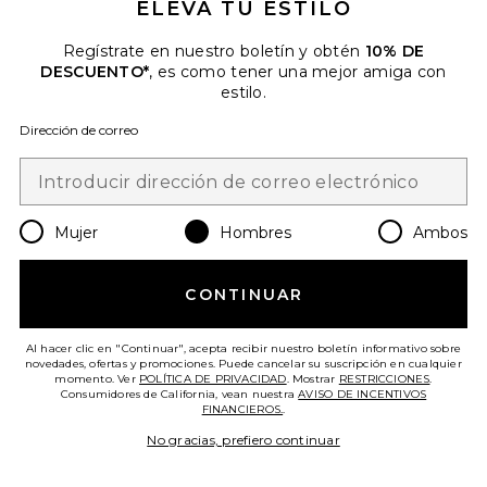
ELEVA TU ESTILO
Regístrate en nuestro boletín y obtén
10% DE
Baker Polo
DESCUENTO*
, es como tener una mejor amiga con
Rails
estilo.
$168
Dirección de correo
Favorite CAMISETA RHINESTONE
Mujer
Hombres
Ambos
CONTINUAR
Al hacer clic en "Continuar", acepta recibir nuestro boletín informativo sobre
novedades, ofertas y promociones. Puede cancelar su suscripción en cualquier
momento. Ver
POLÍTICA DE PRIVACIDAD
. Mostrar
RESTRICCIONES
.
Consumidores de California, vean nuestra
AVISO DE INCENTIVOS
FINANCIEROS.
.
No gracias, prefiero continuar