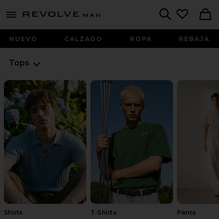
Revolve
menu - shows more content
Search
NUEVO
CALZADO
ROPA
REBAJA
Tops
Shirts
T-Shirts
Pants