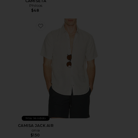
CAMISETA
Philcos
$48
Favorite CAMISA JACK AIR
Más Vendido
CAMISA JACK AIR
onia
$150