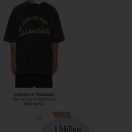
Favorite CAMISETA TRAINING
CAMISETA TRAINING
Fear of God ESSENTIALS
Previous price:
$65
$100
Favorite CAMISETA 1 MILLION