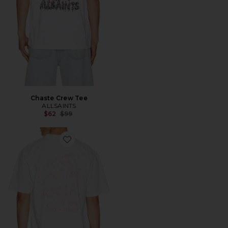
Chaste Crew Tee
ALLSAINTS
Previous price:
$62
$99
Favorite CAMISETA