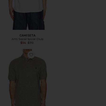
CAMISETA
Anti Social Social Club
Previous price:
$54
$70
Favorite POLO