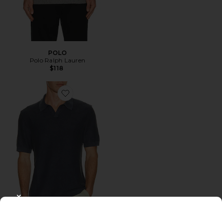
POLO
Polo Ralph Lauren
$118
Favorite Baker Polo
CLOSE MODAL